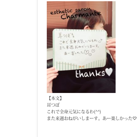
【本文】
耳つぼ
これで全身元気になるわ(^^)
また来週おねがいしまーす。あー楽しかった♡